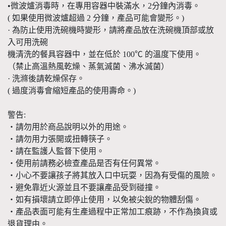
•微波爐消毒時，在專用容器中裝滿水，2分鐘內消毒。
( 如果使用微波爐超過 2 分鐘，產品可能會變形。)
· 為防止使用洗碗機時變形，請將產品放在洗碗機頂部或放
入可用洗碗
機清洗的餐具容器中，並在低於 100℃ 的溫度下使用。
（禁止高溫熱風乾燥、蒸氣滅菌、沸水滅菌）
· 洗滌後請乾燥保存。
( 過度消毒會縮短產品的使用壽命。)
警告:
・請勿用於商品說明以外的用途。
・請勿用力張開或扭轉筷子。
・請在監護人監督下使用。
・使用前請務必檢查產品是否有任何異常。
・小心不要讓孩子將其放入口中玩耍，因為有受傷的風險。
・避免靠近火源並且不要讓產品受到碰撞。
・如有損壞請立即停止使用，以免被尖銳的物體刮傷。
・產品表面可能有生產過程中正常加工痕跡，不作為換貨或
退貨理由。