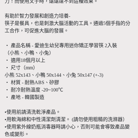
力！而使用叉子時，遠遠達不到這種效果。
有助於智力發展和創造力培養-
筷子是餐具，也是刺激大腦活動的工具。通過5個手指的分
工合作，可促進大腦的發展。
・ 產品名稱 - 愛迪生幼兒專用迷你矯正學習筷 2入裝
（小熊、小鴨、小兔）
・ 適用18個月以上
・ 尺寸（mm）
小熊 52x143、小鴨 50x144、小兔 50x147 (+-3)
・ 材質 - 耐熱ABS、矽膠
・ 耐冷耐熱溫度 -20~100℃
・ 產地 - 韓國製造
•使用前請清洗乾淨產品。
•用軟海綿和中性清潔劑清潔。 (請勿使用粗糙的洗滌器）
•使用紫外線奶瓶消毒器時請小心，否則可能會導致產品變
色或變形。