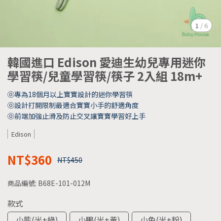
1
/
6
韓國進口 Edison 愛迪生幼兒專用迷你
學習筷/兒童學習筷/筷子 2入組 18m+
⓪專為18個月以上寶寶設計的迷你學習筷
⓪設計打開限制最適合寶寶小手的舒適角度
⓪前端加強止滑及防止交叉讓寶寶學習好上手
Edison
NT$360
NT$450
商品編號:
B68E-101-012M
款式
小熊(米+綠)
小鴨(米+黃)
小兔(米+粉)