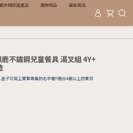
紫外線殺菌產品
寵物用品
最新商品
長頸鹿不鏽鋼兒童餐具 湯叉組 4Y+
造
組.盒子可寫上寶寶專屬的名字喔!!適合4歲以上的寶貝