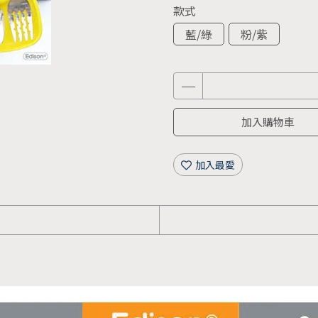
款式
藍/綠
粉/紫
加入購物車
加入最愛